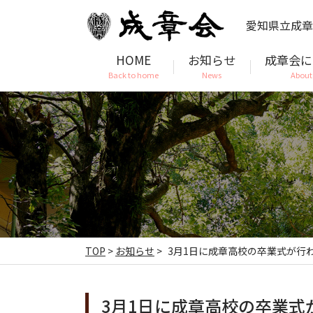
愛知県立成章
HOME
お知らせ
成章会に
Back to home
News
About
TOP
>
お知らせ
>
3月1日に成章高校の卒業式が行
3月1日に成章高校の卒業式