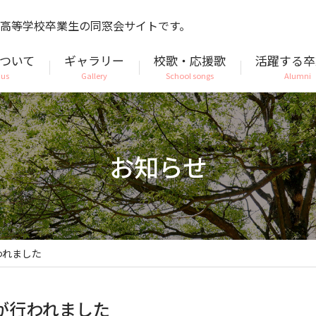
高等学校卒業生の同窓会サイトです。
ついて
ギャラリー
校歌・応援歌
活躍する卒
 us
Gallery
School songs
Alumni
お知らせ
われました
が行われました