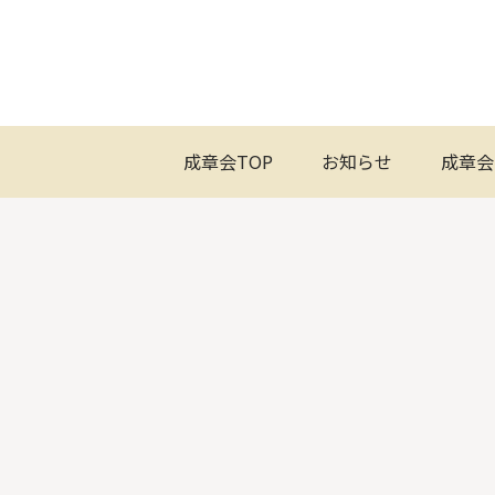
成章会TOP
お知らせ
成章会